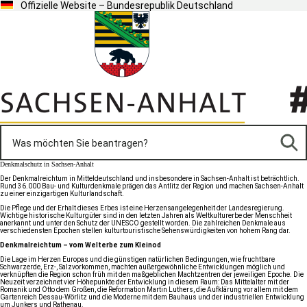
Offizielle Website – Bundesrepublik Deutschland
Denkmalschutz in Sachsen-Anhalt
Der Denkmalreichtum in Mitteldeutschland und insbesondere in Sachsen-Anhalt ist beträchtlich.
Rund 36.000 Bau- und Kulturdenkmale prägen das Antlitz der Region und machen Sachsen-Anhalt
zu einer einzigartigen Kulturlandschaft.
Die Pflege und der Erhalt dieses Erbes ist eine Herzensangelegenheit der Landesregierung.
Wichtige historische Kulturgüter sind in den letzten Jahren als Weltkulturerbe der Menschheit
anerkannt und unter den
Schutz der UNESCO
gestellt worden. Die zahlreichen Denkmale aus
verschiedensten Epochen stellen kulturtouristische Sehenswürdigkeiten von hohem Rang dar.
Denkmalreichtum – vom Welterbe zum Kleinod
Die Lage im Herzen Europas und die günstigen natürlichen Bedingungen, wie fruchtbare
Schwarzerde, Erz-, Salzvorkommen, machten außergewöhnliche Entwicklungen möglich und
verknüpften die Region schon früh mit den maßgeblichen Machtzentren der jeweiligen Epoche. Die
Neuzeit verzeichnet vier Höhepunkte der Entwicklung in diesem Raum: Das Mittelalter mit der
Romanik und Otto dem Großen, die Reformation
Martin Luthers
, die Aufklärung vor allem mit dem
Gartenreich Dessau-Wörlitz und die Moderne mit dem Bauhaus und der industriellen Entwicklung
um Junkers und Rathenau.