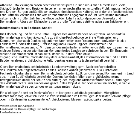
All diese Entwicklungen haben beachtenswerte Spuren in Sachsen-Anhalt hinterlassen. Viele
Städte, Ortschaften und Regionen haben ein unverwechselbares kulturelles Profil. Imposante Dome
und Kirchen, Burgen und Schlösser sowie zahlreiche weitere Kulturgüter bilden ein facettenreiches
Erbe. Oftmals lebt dieses Erbe vom ehrenamtlichen Engagement vor Ort. Vereine und Initiativen
setzen sich in großer Zahl für die Pflege und den Erhalt stadtbildprägender Bauwerke und
Denkmale ein. Aber auch Kleinodien abseits großer Tourismusströme laden zum Entdecken ein.
Denkmalschutz in Sachsen-Anhalt
Die Erforschung und fachliche Betreuung des Denkmalbestandes obliegt dem
Landesamt für
Denkmalpflege und Archäologie
. Als zuständige Fachbehörde berät sie Ministerien und
Kommunen, aber auch Denkmaleigentümer, Architekten oder Restauratoren. Außerdem ist das
Landesamt für die Erfassung, Erforschung und Ausweisung der Baudenkmale und
Denkmalbereiche zuständig. Mit dem Landesamt arbeiten eine Reihe von Stiftungen zusammen, die
sich der Betreuung der wichtigsten Monumente des Landes verschrieben haben. Ein Ergebnis
dieser Zusammenarbeit ist das seit Oktober 2018 der Öffentlichkeit
zugängliche
Denkmalinformationssystem Sachsen-Anhalt
, das Informationen zu rund 36.000
Baudenkmale und archäologische Kulturdenkmale aus ganz Sachsen-Anhalt bereithält.
Obere Denkmalschutzbehörde ist
das Landesverwaltungsamt
. Nach den Vorschriften
des
Denkmalschutzgesetzes des Landes Sachsen-Anhalt (DenkmSchG LSA)
übt es die
Fachaufsicht über die unteren Denkmalschutzbehörden (z.B. Landkreise und Kommunen) im Land
aus. In den Zuständigkeitsbereich der Denkmalbehörden fallen auch archäologische und
bewegliche Denkmale, der Schutz des Kulturgutes, mögliche Abrissverfahren oder Ausübungen
des Vorkaufsrechts. Wer ein denkmalgeschütztes Objekt kaufen oder verkaufen möchte, kann
die
Denkmalpflegebörse des Landesverwaltungsamtes
nutzen.
Ein wichtiger Aspekt der Denkmalpflege ist übrigens auch die Jugendarbeit. Hier gibt es
interessante Möglichkeiten. Beispielsweise kann man im Freiwilligen Jahr in der Denkmalpflege
oder im Zentrum für experimentelle Archäologie und Museumspädagogik arbeiten.
Weitere Seiten zur Kategorie
Landesamt für Denkmalpflege und Archäologie
Landesdenkmalrat